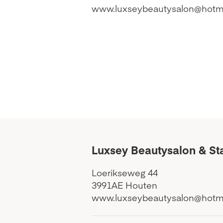
www.luxseybeautysalon@hotm
Luxsey Beautysalon & St
Loerikseweg 44
3991AE Houten
www.luxseybeautysalon@hotm